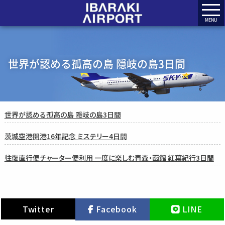
MENU
世界が認める孤高の島 隠岐の島3日間
世界が認める孤高の島 隠岐の島3日間
茨城空港開港16年記念 ミステリー4日間
往復直行便チャーター便利用 一度に楽しむ青森・函館 紅葉紀行3日間
Twitter
Facebook
LINE