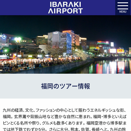
MENU
福岡のツアー情報
九州の経済、文化、ファッションの中心として賑わうエネルギッシュな街、
福岡。玄界灘や背振山地など豊かな自然に恵まれ、福岡・博多といえば
ピンとくる名所や祭り、グルメも数多くあります。福岡空港から博多駅ま
では地下鉄でわずか5分。 さらに大分、熊本、佐賀、長崎へと、九州の旅