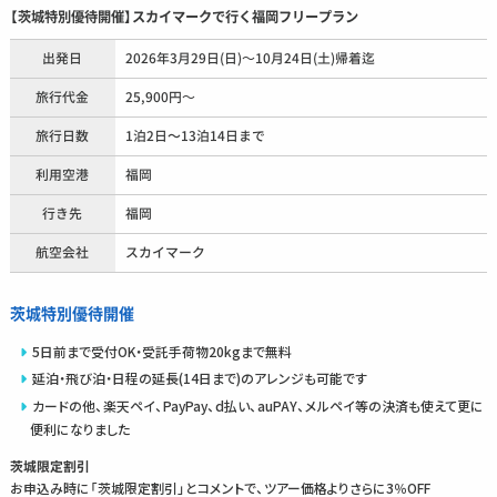
【茨城特別優待開催】スカイマークで行く福岡フリープラン
出発日
2026年3月29日(日)～10月24日(土)帰着迄
旅行代金
25,900円～
旅行日数
1泊2日〜13泊14日まで
利用空港
福岡
行き先
福岡
航空会社
スカイマーク
茨城特別優待開催
5日前まで受付OK・受託手荷物20kgまで無料
延泊・飛び泊・日程の延長(14日まで)のアレンジも可能です
カードの他、楽天ペイ、PayPay、d払い、auPAY、メルペイ等の決済も使えて更に
便利になりました
茨城限定割引
お申込み時に「茨城限定割引」とコメントで、ツアー価格よりさらに3％OFF