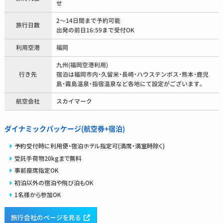
せ
2～14日間まで予約可能
旅行日数
出発の前日16:59まで受付OK
利用空港
福岡
九州(福岡空港利用)
行き先
宿泊は福岡市内・久留米・長崎・ハウステンボス・熊本・鹿児
島・霧島温泉・指宿温泉など各地にて設定がございます。
航空会社
スカイマーク
ダイナミックパッケージ(航空券+宿泊)
予約受付時に利用便・宿泊ホテル指定可(満席・満室時除く)
受託手荷物20kgまで無料
事前座席指定OK
初泊以外の宿泊や飛び泊もOK
1名様から参加OK
旅行会社のページを見る