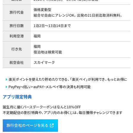
価格変動型
旅行代金
組合せ自由にアレンジOK。出発の21日前迄取消料無料。
旅行日数
1泊2日〜13泊14日まで
利用空港
福岡
福岡
行き先
宿泊地は検索可能
航空会社
スカイマーク
楽天ポイントを使えたり貯めたりできる、「楽天ペイ」が利用でき、もっとお得に
PayPay・d払い・auPAY・メルペイ等の決済も利用可能
アプリ限定特典
誕生月に届くバースデークーポンはなんと10％OFF
不定期配信の割引特典や、アプリ内のお得くじは、毎日獲得チャレンジできます
旅行会社のページを見る