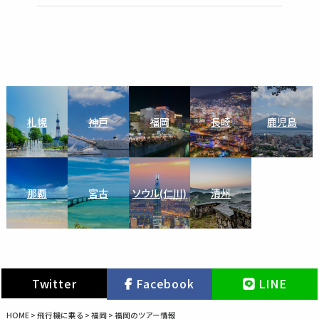
札幌
神戸
福岡
長崎
鹿児島
那覇
宮古
ソウル(仁川)
清州
Twitter
Facebook
LINE
HOME
>
飛行機に乗る
>
福岡
>
福岡のツアー情報