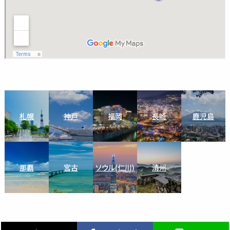
札幌
神戸
福岡
長崎
鹿児島
那覇
宮古
ソウル(仁川)
清州