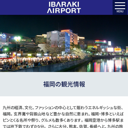
MENU
福岡の観光情報
九州の経済、文化、ファッションの中心として賑わうエネルギッシュな街、
福岡。玄界灘や背振山地など豊かな自然に恵まれ、福岡・博多といえば
ピンとくる名所や祭り、グルメも数多くあります。福岡空港から博多駅ま
では地下鉄でわずか5分。 さらに大分、熊本、佐賀、長崎へと、九州の旅