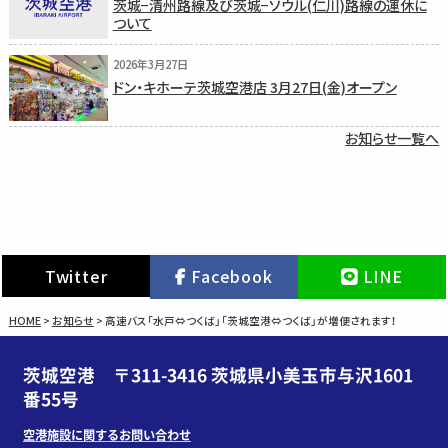
茨城−清州路線及び茨城−ソウル(仁川)路線の運休に
ついて
2026年3月27日
ドン・キホーテ茨城空港店 3月27日(金)オープン
お知らせ一覧へ
Twitter
Facebook
LINE
HOME
>
お知らせ
>
高速バス「水戸⇔つくば」「茨城空港⇔つくば」が増便されます！
茨城空港 〒311-3416 茨城県小美玉市与沢1601
番55号
空港施設に関するお問い合わせ